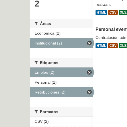
2
realizan.
HTML
CSV
XLS
Áreas
Personal even
Económica (2)
Contratación admi
Institucional (2)
HTML
CSV
XLS
Etiquetas
Empleo (2)
Personal (2)
Retribuciones (2)
Formatos
CSV (2)