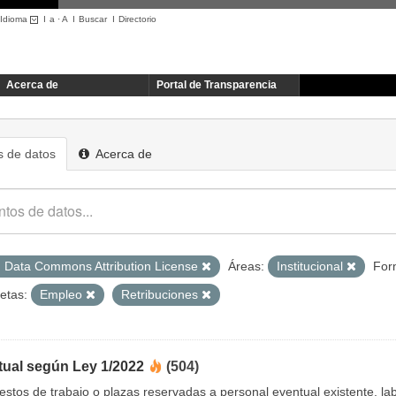
Idioma
I
a
·
A
I
Buscar
I
Directorio
Acerca de
Portal de Transparencia
 de datos
Acerca de
 Data Commons Attribution License
Áreas:
Institucional
For
etas:
Empleo
Retribuciones
tual según Ley 1/2022
(504)
uestos de trabajo o plazas reservadas a personal eventual existente, 