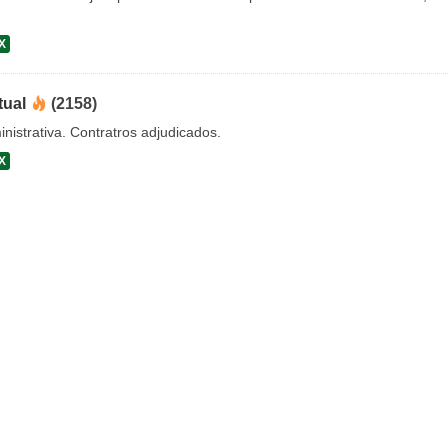
X
tual
(2158)
nistrativa. Contratros adjudicados.
X