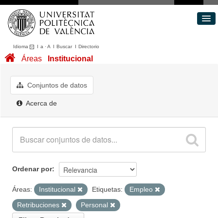
Idioma
I
a
·
A
I
Buscar
I
Directorio
Conjuntos de datos
Áreas
Institucional
Áreas
Acerca de
Conjuntos de datos
Portal de Transparencia
Acerca de
Ordenar por
Áreas:
Institucional
Etiquetas:
Empleo
Retribuciones
Personal