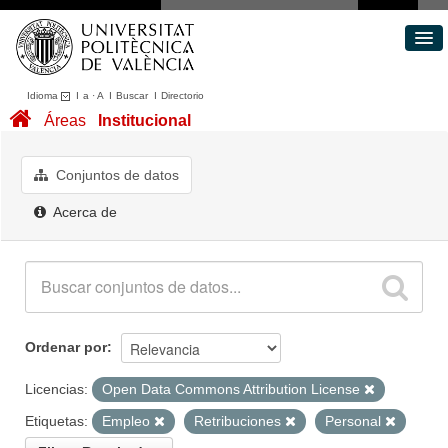
Idioma
I
a
·
A
I
Buscar
I
Directorio
Conjuntos de datos
Áreas
Institucional
Áreas
Acerca de
Conjuntos de datos
Portal de Transparencia
Acerca de
Ordenar por
Licencias:
Open Data Commons Attribution License
Etiquetas:
Empleo
Retribuciones
Personal