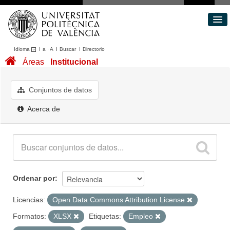
Idioma
I
a
·
A
I
Buscar
I
Directorio
Conjuntos de datos
Áreas
Institucional
Áreas
Acerca de
Conjuntos de datos
Portal de Transparencia
Acerca de
Ordenar por
Licencias:
Open Data Commons Attribution License
Formatos:
XLSX
Etiquetas:
Empleo