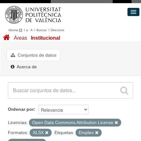
Idioma
I
a
·
A
I
Buscar
I
Directorio
Conjuntos de datos
Áreas
Institucional
Áreas
Acerca de
Conjuntos de datos
Portal de Transparencia
Acerca de
Ordenar por
Licencias:
Open Data Commons Attribution License
Formatos:
XLSX
Etiquetas:
Empleo