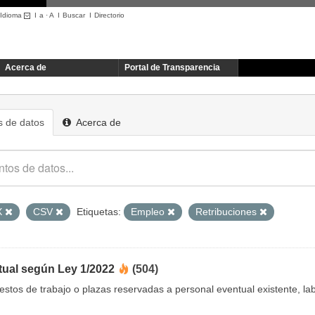
Idioma
I
a
·
A
I
Buscar
I
Directorio
Acerca de
Portal de Transparencia
 de datos
Acerca de
X
CSV
Etiquetas:
Empleo
Retribuciones
tual según Ley 1/2022
(504)
uestos de trabajo o plazas reservadas a personal eventual existente, 