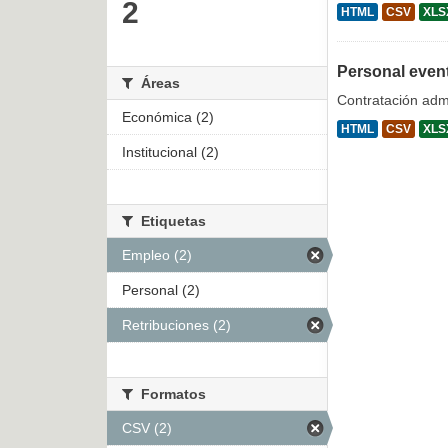
2
HTML
CSV
XLS
Personal even
Áreas
Contratación admi
Económica (2)
HTML
CSV
XLS
Institucional (2)
Etiquetas
Empleo (2)
Personal (2)
Retribuciones (2)
Formatos
CSV (2)