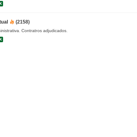
X
tual
(2158)
nistrativa. Contratros adjudicados.
X