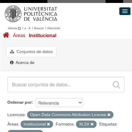
Idioma
I
a
·
A
I
Buscar
I
Directorio
Conjuntos de datos
Áreas
Institucional
Áreas
Acerca de
Conjuntos de datos
Portal de Transparencia
Acerca de
Ordenar por
Licencias:
Open Data Commons Attribution License
Áreas:
Institucional
Formatos:
XLSX
Etiquetas: