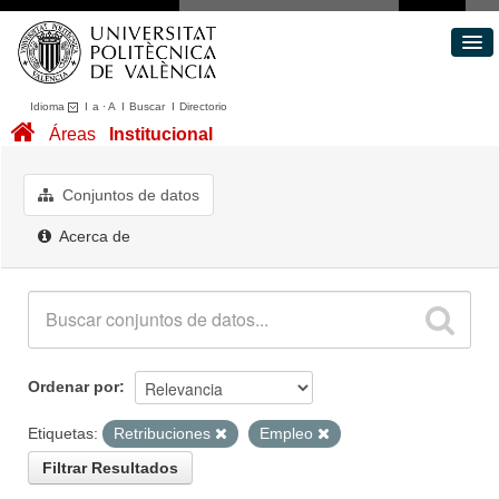
Idioma
I
a
·
A
I
Buscar
I
Directorio
Conjuntos de datos
Áreas
Institucional
Áreas
Acerca de
Conjuntos de datos
Portal de Transparencia
Acerca de
Ordenar por
Etiquetas:
Retribuciones
Empleo
Filtrar Resultados