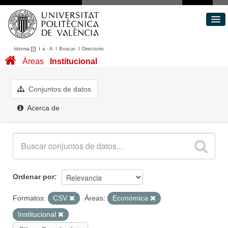
Idioma
I
a
·
A
I
Buscar
I
Directorio
Conjuntos de datos
Áreas
Institucional
Áreas
Acerca de
Conjuntos de datos
Portal de Transparencia
Acerca de
Ordenar por
Formatos:
CSV
Áreas:
Económica
Institucional