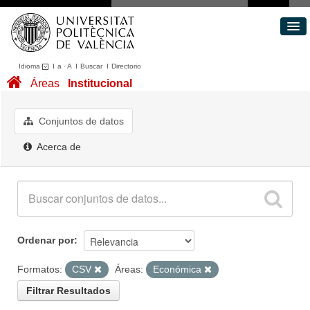
Idioma
I
a
·
A
I
Buscar
I
Directorio
Conjuntos de datos
Áreas
Institucional
Áreas
Acerca de
Conjuntos de datos
Portal de Transparencia
Acerca de
Ordenar por
Formatos:
CSV
Áreas:
Económica
Filtrar Resultados