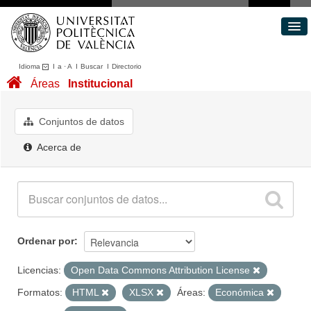
Idioma
I
a
·
A
I
Buscar
I
Directorio
Conjuntos de datos
Áreas
Institucional
Áreas
Acerca de
Conjuntos de datos
Portal de Transparencia
Acerca de
Ordenar por
Licencias:
Open Data Commons Attribution License
Formatos:
HTML
XLSX
Áreas:
Económica