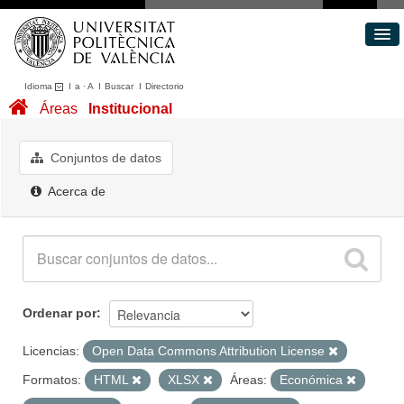
Idioma
I
a
·
A
I
Buscar
I
Directorio
Conjuntos de datos
Áreas
Institucional
Áreas
Acerca de
Conjuntos de datos
Portal de Transparencia
Acerca de
Ordenar por
Licencias:
Open Data Commons Attribution License
Formatos:
HTML
XLSX
Áreas:
Económica