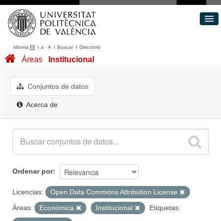
Idioma
I
a
·
A
I
Buscar
I
Directorio
Conjuntos de datos
Áreas
Institucional
Áreas
Acerca de
Conjuntos de datos
Portal de Transparencia
Acerca de
Ordenar por
Licencias:
Open Data Commons Attribution License
Áreas:
Económica
Institucional
Etiquetas: