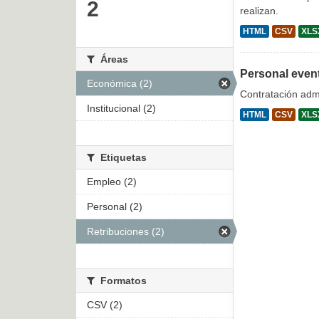
2
realizan.
HTML
CSV
XLS
Áreas
Personal even
Económica (2)
Contratación admi
Institucional (2)
HTML
CSV
XLS
Etiquetas
Empleo (2)
Personal (2)
Retribuciones (2)
Formatos
CSV (2)