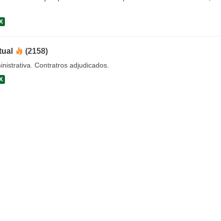
X
tual
(2158)
nistrativa. Contratros adjudicados.
X