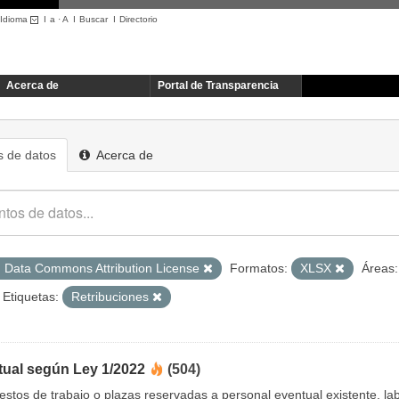
Idioma
I
a
·
A
I
Buscar
I
Directorio
Acerca de
Portal de Transparencia
 de datos
Acerca de
 Data Commons Attribution License
Formatos:
XLSX
Áreas:
Etiquetas:
Retribuciones
tual según Ley 1/2022
(504)
uestos de trabajo o plazas reservadas a personal eventual existente, 