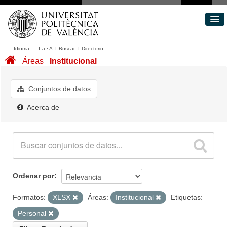
Idioma
I
a
·
A
I
Buscar
I
Directorio
Conjuntos de datos
Áreas
Institucional
Áreas
Acerca de
Conjuntos de datos
Portal de Transparencia
Acerca de
Ordenar por
Formatos:
XLSX
Áreas:
Institucional
Etiquetas:
Personal