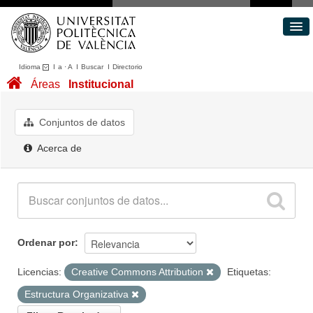
Idioma
I
a
·
A
I
Buscar
I
Directorio
Conjuntos de datos
Áreas
Institucional
Áreas
Acerca de
Conjuntos de datos
Portal de Transparencia
Acerca de
Ordenar por
Licencias:
Creative Commons Attribution
Etiquetas:
Estructura Organizativa