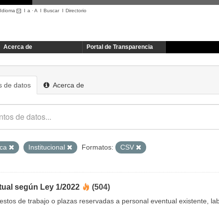
Idioma
I
a
·
A
I
Buscar
I
Directorio
Acerca de
Portal de Transparencia
 de datos
Acerca de
ica
Institucional
Formatos:
CSV
tual según Ley 1/2022
(504)
uestos de trabajo o plazas reservadas a personal eventual existente, 