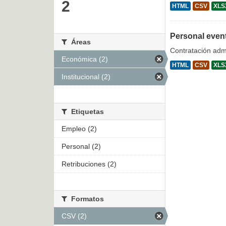
2
HTML
CSV
XLS
Personal even
Áreas
Contratación admi
Económica (2)
HTML
CSV
XLS
Institucional (2)
Etiquetas
Empleo (2)
Personal (2)
Retribuciones (2)
Formatos
CSV (2)