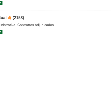
X
tual
(2158)
nistrativa. Contratros adjudicados.
X