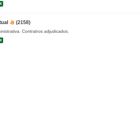
X
tual
(2158)
nistrativa. Contratros adjudicados.
X