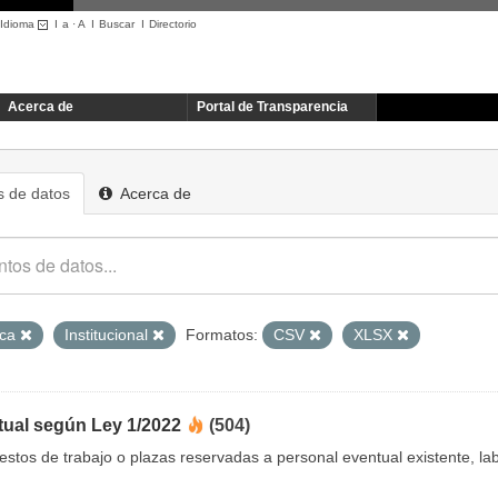
Idioma
I
a
·
A
I
Buscar
I
Directorio
Acerca de
Portal de Transparencia
 de datos
Acerca de
ica
Institucional
Formatos:
CSV
XLSX
tual según Ley 1/2022
(504)
uestos de trabajo o plazas reservadas a personal eventual existente, 