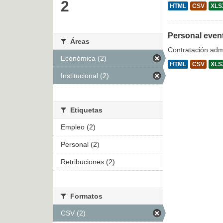
2
HTML
CSV
XLS
Personal even
Áreas
Contratación admi
Económica (2)
HTML
CSV
XLS
Institucional (2)
Etiquetas
Empleo (2)
Personal (2)
Retribuciones (2)
Formatos
CSV (2)