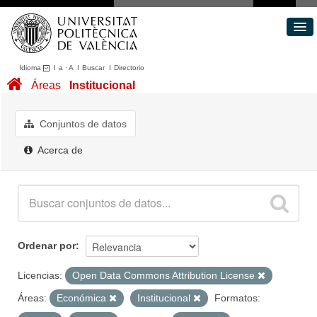
Idioma
I
a
·
A
I
Buscar
I
Directorio
Conjuntos de datos
Áreas
Institucional
Áreas
Acerca de
Conjuntos de datos
Portal de Transparencia
Acerca de
Ordenar por
Licencias:
Open Data Commons Attribution License
Áreas:
Económica
Institucional
Formatos: