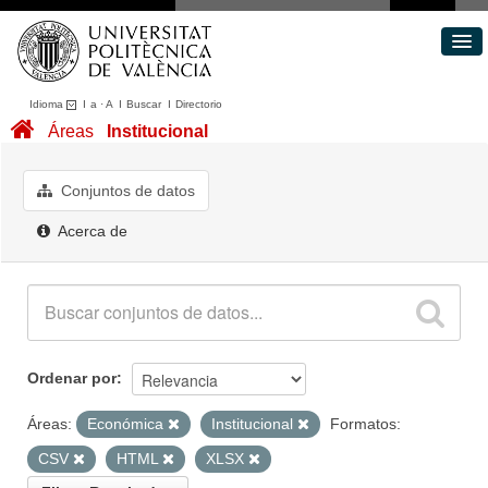
Idioma
I
a
·
A
I
Buscar
I
Directorio
Conjuntos de datos
Áreas
Institucional
Áreas
Acerca de
Conjuntos de datos
Portal de Transparencia
Acerca de
Ordenar por
Áreas:
Económica
Institucional
Formatos:
CSV
HTML
XLSX