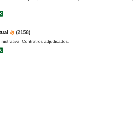
X
tual
(2158)
nistrativa. Contratros adjudicados.
X