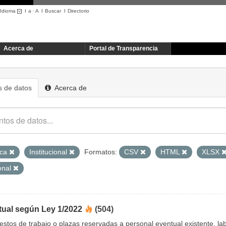
Idioma
I
a
·
A
I
Buscar
I
Directorio
Acerca de
Portal de Transparencia
 de datos
Acerca de
ica
Institucional
Formatos:
CSV
HTML
XLSX
onal
tual según Ley 1/2022
(504)
uestos de trabajo o plazas reservadas a personal eventual existente, 