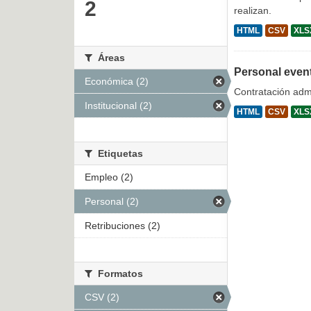
2
realizan.
HTML
CSV
XLS
Áreas
Personal even
Económica (2)
Contratación admi
Institucional (2)
HTML
CSV
XLS
Etiquetas
Empleo (2)
Personal (2)
Retribuciones (2)
Formatos
CSV (2)