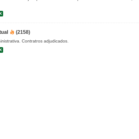
X
tual
(2158)
nistrativa. Contratros adjudicados.
X