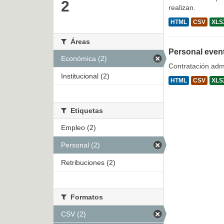
2
realizan.
HTML
CSV
XLS
Áreas
Personal even
Económica (2)
Contratación admi
Institucional (2)
HTML
CSV
XLS
Etiquetas
Empleo (2)
Personal (2)
Retribuciones (2)
Formatos
CSV (2)