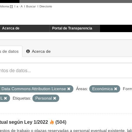
Idioma
I
a
·
A
I
Buscar
I
Directorio
Acerca de
Portal de Transparencia
 de datos
Acerca de
 Data Commons Attribution License
Áreas:
Económica
Form
ML
Etiquetas:
Personal
tual según Ley 1/2022
(504)
uestos de trabajo o plazas reservadas a personal eventual existente, 