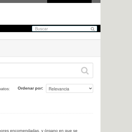
Ordenar por
atos:
labores encomendadas, y órgano en que se