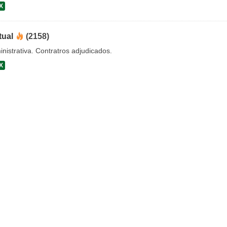
X
tual
(2158)
nistrativa. Contratros adjudicados.
X