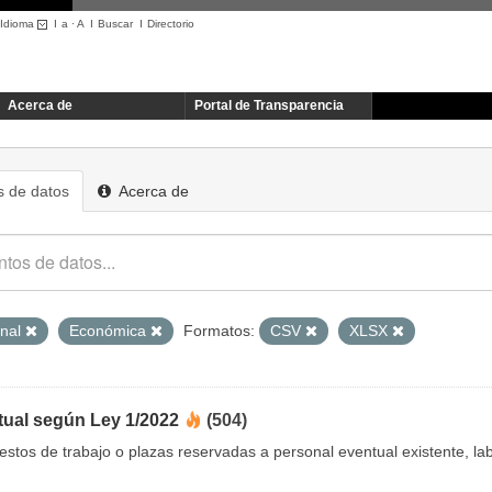
Idioma
I
a
·
A
I
Buscar
I
Directorio
Acerca de
Portal de Transparencia
 de datos
Acerca de
onal
Económica
Formatos:
CSV
XLSX
tual según Ley 1/2022
(504)
uestos de trabajo o plazas reservadas a personal eventual existente, 