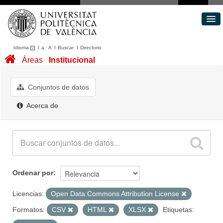
Idioma
I
a
·
A
I
Buscar
I
Directorio
Conjuntos de datos
Áreas
Institucional
Áreas
Acerca de
Conjuntos de datos
Portal de Transparencia
Acerca de
Ordenar por
Licencias:
Open Data Commons Attribution License
Formatos:
CSV
HTML
XLSX
Etiquetas: