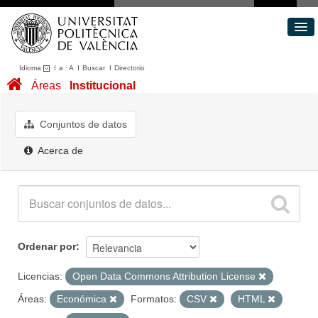
Idioma
I
a
·
A
I
Buscar
I
Directorio
Conjuntos de datos
Áreas
Institucional
Áreas
Acerca de
Conjuntos de datos
Portal de Transparencia
Acerca de
Ordenar por
Licencias:
Open Data Commons Attribution License
Áreas:
Económica
Formatos:
CSV
HTML