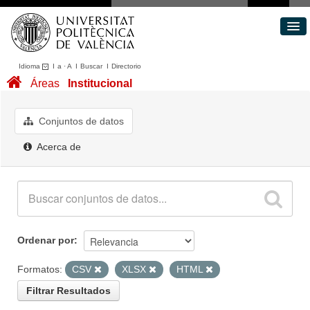
Idioma
I
a
·
A
I
Buscar
I
Directorio
Conjuntos de datos
Áreas
Institucional
Áreas
Acerca de
Conjuntos de datos
Portal de Transparencia
Acerca de
Ordenar por
Formatos:
CSV
XLSX
HTML
Filtrar Resultados