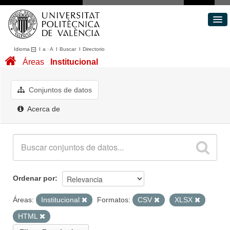
Idioma
I
a
·
A
I
Buscar
I
Directorio
Conjuntos de datos
Áreas
Institucional
Áreas
Acerca de
Conjuntos de datos
Portal de Transparencia
Acerca de
Ordenar por
Áreas:
Institucional
Formatos:
CSV
XLSX
HTML