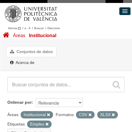
Idioma
I
a
·
A
I
Buscar
I
Directorio
Conjuntos de datos
Áreas
Institucional
Áreas
Acerca de
Conjuntos de datos
Portal de Transparencia
Acerca de
Ordenar por
Áreas:
Institucional
Formatos:
CSV
XLSX
Etiquetas:
Empleo