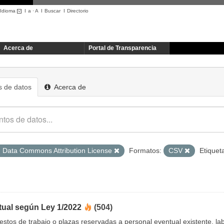
Idioma
I
a
·
A
I
Buscar
I
Directorio
Acerca de
Portal de Transparencia
 de datos
Acerca de
 Data Commons Attribution License
Formatos:
CSV
Etiquet
tual según Ley 1/2022
(504)
uestos de trabajo o plazas reservadas a personal eventual existente, 