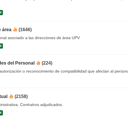
X
e área
(1646)
onal asociado a las direcciones de área UPV
X
des del Personal
(224)
utorización o reconocimiento de compatibilidad que afectan al person
tual
(2158)
nistrativa. Contratros adjudicados.
X