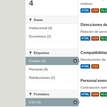
4
realizan.
HTML
CSV
XLS
Áreas
Direcciones d
Institucional (4)
Relación de pers
Económica (2)
HTML
CSV
XLS
Compatibilida
Etiquetas
Resoluciones de a
Empleo (4)
HTML
CSV
Personal (4)
Retribuciones (2)
Personal even
Contratación admi
Formatos
HTML
CSV
XLS
CSV (4)