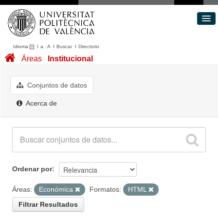
Idioma
I
a
·
A
I
Buscar
I
Directorio
Conjuntos de datos
Áreas
Institucional
Áreas
Acerca de
Conjuntos de datos
Portal de Transparencia
Acerca de
Ordenar por
Áreas:
Económica
Formatos:
HTML
Filtrar Resultados