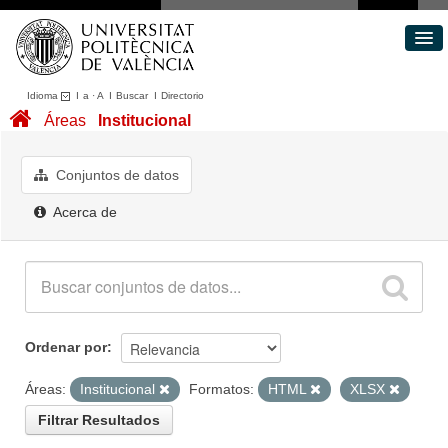
Idioma
I
a
·
A
I
Buscar
I
Directorio
Conjuntos de datos
Áreas
Institucional
Áreas
Acerca de
Conjuntos de datos
Portal de Transparencia
Acerca de
Ordenar por
Áreas:
Institucional
Formatos:
HTML
XLSX
Filtrar Resultados