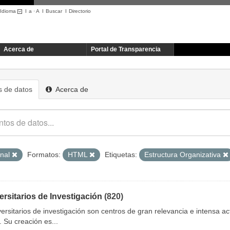
Idioma
I
a
·
A
I
Buscar
I
Directorio
Acerca de
Portal de Transparencia
 de datos
Acerca de
onal
Formatos:
HTML
Etiquetas:
Estructura Organizativa
ersitarios de Investigación
(820)
versitarios de investigación son centros de gran relevancia e intensa act
a. Su creación es...