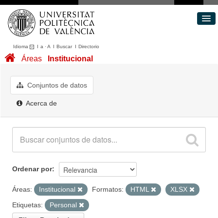
Idioma
I
a
·
A
I
Buscar
I
Directorio
Conjuntos de datos
Áreas
Institucional
Áreas
Acerca de
Conjuntos de datos
Portal de Transparencia
Acerca de
Ordenar por
Áreas:
Institucional
Formatos:
HTML
XLSX
Etiquetas:
Personal