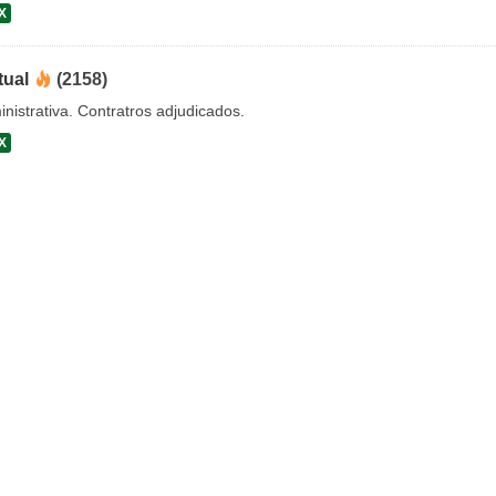
X
tual
(2158)
nistrativa. Contratros adjudicados.
X