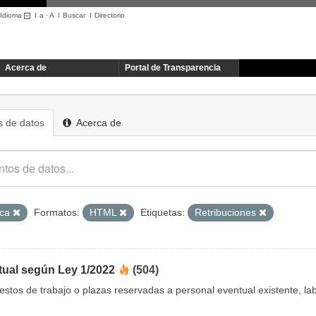
Idioma
I
a
·
A
I
Buscar
I
Directorio
Acerca de
Portal de Transparencia
 de datos
Acerca de
ica
Formatos:
HTML
Etiquetas:
Retribuciones
tual según Ley 1/2022
(504)
uestos de trabajo o plazas reservadas a personal eventual existente, 