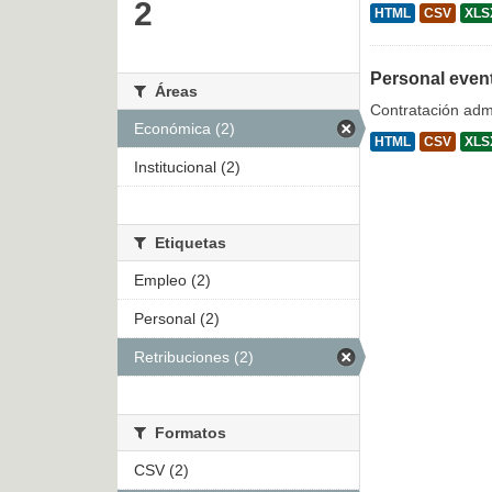
2
HTML
CSV
XLS
Personal even
Áreas
Contratación admi
Económica (2)
HTML
CSV
XLS
Institucional (2)
Etiquetas
Empleo (2)
Personal (2)
Retribuciones (2)
Formatos
CSV (2)