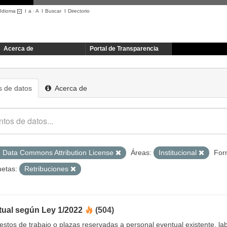
Idioma
I
a
·
A
I
Buscar
I
Directorio
Acerca de
Portal de Transparencia
 de datos
Acerca de
 Data Commons Attribution License
Áreas:
Institucional
For
uetas:
Retribuciones
tual según Ley 1/2022
(504)
uestos de trabajo o plazas reservadas a personal eventual existente, 