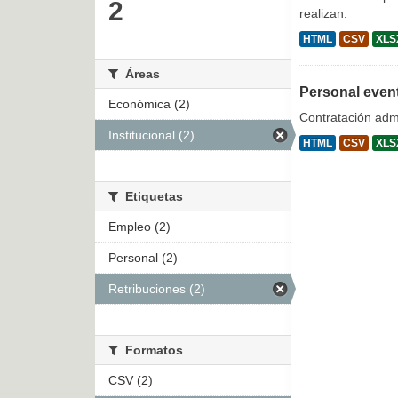
2
realizan.
HTML
CSV
XLS
Áreas
Personal even
Económica (2)
Contratación admi
Institucional (2)
HTML
CSV
XLS
Etiquetas
Empleo (2)
Personal (2)
Retribuciones (2)
Formatos
CSV (2)