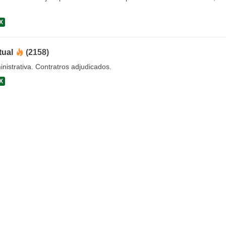
X
tual
(2158)
nistrativa. Contratros adjudicados.
X