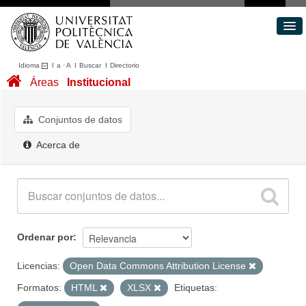
Idioma
I
a
·
A
I
Buscar
I
Directorio
Conjuntos de datos
Áreas
Institucional
Áreas
Acerca de
Conjuntos de datos
Portal de Transparencia
Acerca de
Ordenar por
Licencias:
Open Data Commons Attribution License
Formatos:
HTML
XLSX
Etiquetas: