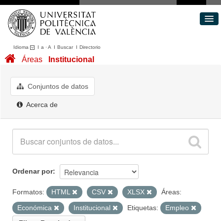
Idioma
I
a
·
A
I
Buscar
I
Directorio
Conjuntos de datos
Áreas
Institucional
Áreas
Acerca de
Conjuntos de datos
Portal de Transparencia
Acerca de
Ordenar por
Formatos:
HTML
CSV
XLSX
Áreas:
Económica
Institucional
Etiquetas:
Empleo