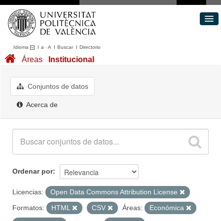
Idioma
I
a
·
A
I
Buscar
I
Directorio
Conjuntos de datos
Áreas
Institucional
Áreas
Acerca de
Conjuntos de datos
Portal de Transparencia
Acerca de
Ordenar por
Licencias:
Open Data Commons Attribution License
Formatos:
HTML
CSV
Áreas:
Económica