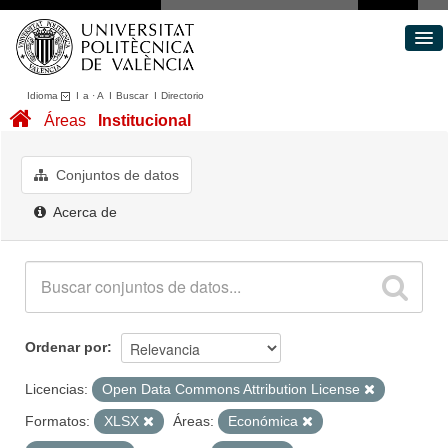
Idioma
I
a
·
A
I
Buscar
I
Directorio
Conjuntos de datos
Áreas
Institucional
Áreas
Acerca de
Conjuntos de datos
Portal de Transparencia
Acerca de
Ordenar por
Licencias:
Open Data Commons Attribution License
Formatos:
XLSX
Áreas:
Económica