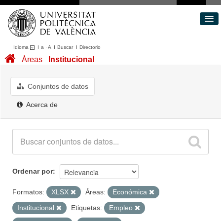
Idioma
I
a
·
A
I
Buscar
I
Directorio
Conjuntos de datos
Áreas
Institucional
Áreas
Acerca de
Conjuntos de datos
Portal de Transparencia
Acerca de
Ordenar por
Formatos:
XLSX
Áreas:
Económica
Institucional
Etiquetas:
Empleo