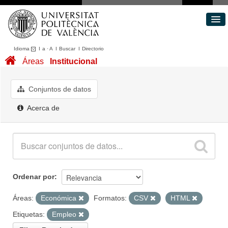
Idioma
I
a
·
A
I
Buscar
I
Directorio
Conjuntos de datos
Áreas
Institucional
Áreas
Acerca de
Conjuntos de datos
Portal de Transparencia
Acerca de
Ordenar por
Áreas:
Económica
Formatos:
CSV
HTML
Etiquetas:
Empleo