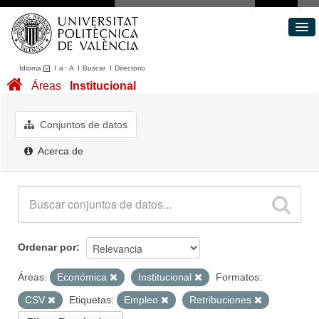
Idioma
I
a
·
A
I
Buscar
I
Directorio
Conjuntos de datos
Áreas
Institucional
Áreas
Acerca de
Conjuntos de datos
Portal de Transparencia
Acerca de
Ordenar por
Áreas:
Económica
Institucional
Formatos:
CSV
Etiquetas:
Empleo
Retribuciones