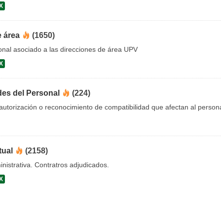
X
e área
(1650)
onal asociado a las direcciones de área UPV
X
des del Personal
(224)
utorización o reconocimiento de compatibilidad que afectan al person
tual
(2158)
nistrativa. Contratros adjudicados.
X