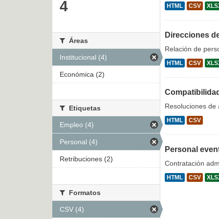
4
HTML
CSV
XLS
Direcciones d
Áreas
Relación de pers
Institucional (4)
HTML
CSV
XLS
Económica (2)
Compatibilida
Resoluciones de a
Etiquetas
HTML
CSV
Empleo (4)
Personal (4)
Personal even
Retribuciones (2)
Contratación admi
HTML
CSV
XLS
Formatos
CSV (4)