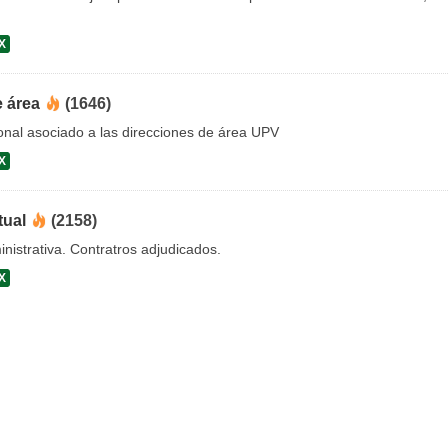
X
e área
(1646)
onal asociado a las direcciones de área UPV
X
tual
(2158)
nistrativa. Contratros adjudicados.
X