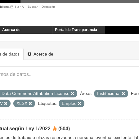
Idioma
I
a
·
A
I
Buscar
I
Directorio
Acerca de
Portal de Transparencia
 de datos
Acerca de
 Data Commons Attribution License
Áreas:
Institucional
For
SV
XLSX
Etiquetas:
Empleo
tual según Ley 1/2022
(504)
uestos de trabajo o plazas reservadas a personal eventual existente, 