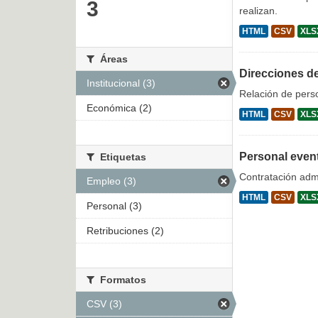
3
realizan.
HTML
CSV
XLS
Áreas
Direcciones d
Institucional (3)
Relación de pers
Económica (2)
HTML
CSV
XLS
Personal even
Etiquetas
Contratación admi
Empleo (3)
HTML
CSV
XLS
Personal (3)
Retribuciones (2)
Formatos
CSV (3)