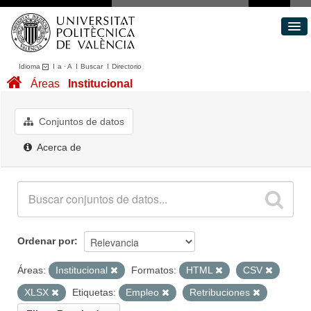
Idioma
I
a
·
A
I
Buscar
I
Directorio
Conjuntos de datos
Áreas
Institucional
Áreas
Acerca de
Conjuntos de datos
Portal de Transparencia
Acerca de
Ordenar por
Áreas:
Institucional
Formatos:
HTML
CSV
XLSX
Etiquetas:
Empleo
Retribuciones