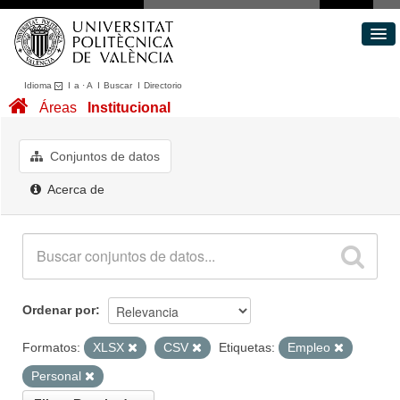
Idioma
I
a
·
A
I
Buscar
I
Directorio
Conjuntos de datos
Áreas
Institucional
Áreas
Acerca de
Conjuntos de datos
Portal de Transparencia
Acerca de
Ordenar por
Formatos:
XLSX
CSV
Etiquetas:
Empleo
Personal