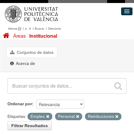
Idioma
I
a
·
A
I
Buscar
I
Directorio
Conjuntos de datos
Áreas
Institucional
Áreas
Acerca de
Conjuntos de datos
Portal de Transparencia
Acerca de
Ordenar por
Etiquetas:
Empleo
Personal
Retribuciones
Filtrar Resultados