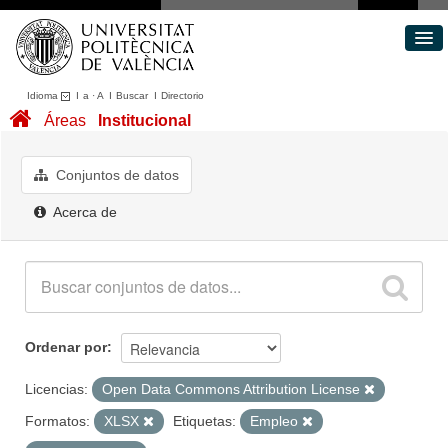
Idioma
I
a
·
A
I
Buscar
I
Directorio
Conjuntos de datos
Áreas
Institucional
Áreas
Acerca de
Conjuntos de datos
Portal de Transparencia
Acerca de
Ordenar por
Licencias:
Open Data Commons Attribution License
Formatos:
XLSX
Etiquetas:
Empleo