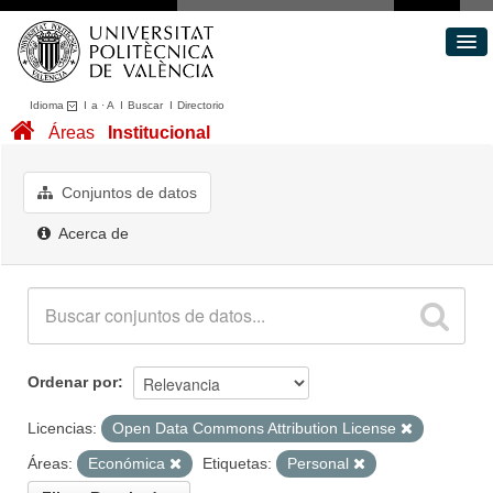
Idioma
I
a
·
A
I
Buscar
I
Directorio
Conjuntos de datos
Áreas
Institucional
Áreas
Acerca de
Conjuntos de datos
Portal de Transparencia
Acerca de
Ordenar por
Licencias:
Open Data Commons Attribution License
Áreas:
Económica
Etiquetas:
Personal