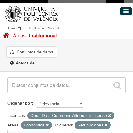
Idioma
I
a
·
A
I
Buscar
I
Directorio
Conjuntos de datos
Áreas
Institucional
Áreas
Acerca de
Conjuntos de datos
Portal de Transparencia
Acerca de
Ordenar por
Licencias:
Open Data Commons Attribution License
Áreas:
Económica
Etiquetas:
Retribuciones